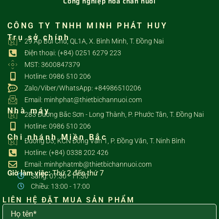
Công nghiệp hóa chăn nuôi
CÔNG TY TNHH MINH PHÁT HUY
Trụ sở chính
29 Ấp Bùi Chu, QL1A, X. Bình Minh, T. Đồng Nai
Điện thoại: (+84) 0251 6279 223
MST: 3600847379
Hotline: 0986 510 206
Zalo/Viber/WhatsApp: +84986510206
Email: minhphat@thietbichannuoi.com
Nhà máy
283 Đường Bắc Sơn - Long Thành, P. Phước Tân, T. Đồng Nai
Hotline: 0986 510 206
Chi nhánh Miền Bắc
Đường D3, KCN Đồng Văn 1, P. Đồng Văn, T. Ninh Bình
Hotline: (+84) 0338 202 426
Email: minhphatmb@thietbichannuoi.com
Giờ làm việc:
Thứ 2 đến thứ 7
Sáng: 07:30 - 11:30
Chiều: 13:00 - 17:00
LIÊN HỆ ĐẶT MUA SẢN PHẨM