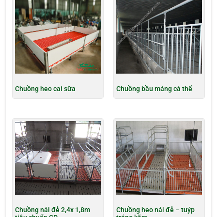
Chuồng heo cai sữa
Chuồng bầu máng cá thể
Chuồng nái đẻ 2,4x 1,8m
Chuồng heo nái đẻ – tuýp