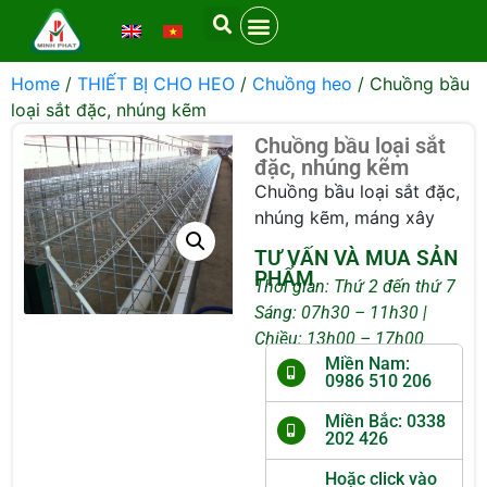
Home
/
THIẾT BỊ CHO HEO
/
Chuồng heo
/ Chuồng bầu
loại sắt đặc, nhúng kẽm
Chuồng bầu loại sắt
đặc, nhúng kẽm
Chuồng bầu loại sắt đặc,
nhúng kẽm, máng xây
TƯ VẤN VÀ MUA SẢN
PHẨM
Thời gian: Thứ 2 đến thứ 7
Sáng: 07h30 – 11h30 |
Chiều: 13h00 – 17h00
Miền Nam:
0986 510 206
Miền Bắc: 0338
202 426
Hoặc click vào