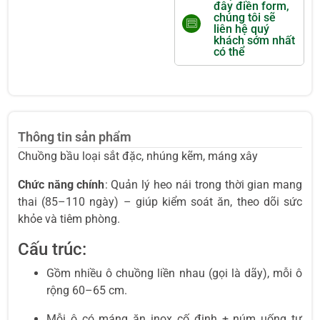
đây điền form,
chúng tôi sẽ
liên hệ quý
khách sớm nhất
có thể
Thông tin sản phẩm
Chuồng bầu loại sắt đặc, nhúng kẽm, máng xây
Chức năng chính
: Quản lý heo nái trong thời gian mang
thai (85–110 ngày) – giúp kiểm soát ăn, theo dõi sức
khỏe và tiêm phòng.
Cấu trúc:
Gồm nhiều ô chuồng liền nhau (gọi là dãy), mỗi ô
rộng 60–65 cm.
Mỗi ô có máng ăn inox cố định + núm uống tự