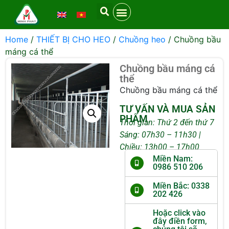
Home
/
THIẾT BỊ CHO HEO
/
Chuồng heo
/ Chuồng bầu
máng cá thể
Chuồng bầu máng cá
thể
Chuồng bầu máng cá thể
TƯ VẤN VÀ MUA SẢN
PHẨM
Thời gian: Thứ 2 đến thứ 7
Sáng: 07h30 – 11h30 |
Chiều: 13h00 – 17h00
Miền Nam:
0986 510 206
Miền Bắc: 0338
202 426
Hoặc click vào
đây điền form,