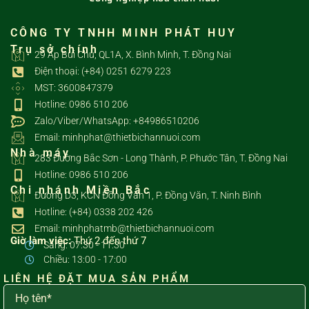
CÔNG TY TNHH MINH PHÁT HUY
Trụ sở chính
29 Ấp Bùi Chu, QL1A, X. Bình Minh, T. Đồng Nai
Điện thoại: (+84) 0251 6279 223
MST: 3600847379
Hotline: 0986 510 206
Zalo/Viber/WhatsApp: +84986510206
Email: minhphat@thietbichannuoi.com
Nhà máy
283 Đường Bắc Sơn - Long Thành, P. Phước Tân, T. Đồng Nai
Hotline: 0986 510 206
Chi nhánh Miền Bắc
Đường D3, KCN Đồng Văn 1, P. Đồng Văn, T. Ninh Bình
Hotline: (+84) 0338 202 426
Email: minhphatmb@thietbichannuoi.com
Giờ làm việc:
Thứ 2 đến thứ 7
Sáng: 07:30 - 11:30
Chiều: 13:00 - 17:00
LIÊN HỆ ĐẶT MUA SẢN PHẨM